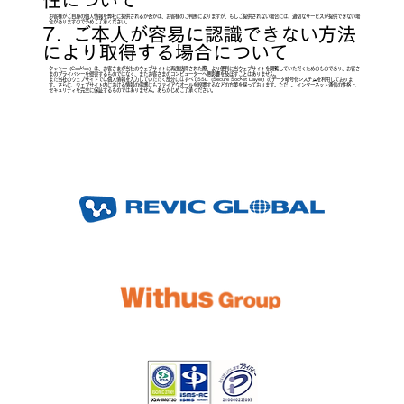
性について
お客様がご自身の個人情報を弊社に提供されるか否かは、お客様のご判断によりますが、もしご提供されない場合には、適切なサービスが提供できない場
合がありますので予めご了承ください。
7. ご本人が容易に認識できない方法
により取得する場合について
クッキー（Cookies）は、お客さまが当社のウェブサイトに再度訪問された際、より便利に当ウェブサイトを閲覧していただくためのものであり、お客さ
まのプライバシーを侵害するものではなく、またお客さまのコンピューターへ悪影響を及ぼすことはありません。
また当社のウェブサイトでは個人情報を入力していただく部分にはすべてSSL（Secure Socket Layer）のデータ暗号化システムを利用しておりま
す。さらに、ウェブサイト内における情報の保護にもファイアウオールを設置するなどの方策を採っております。ただし、インターネット通信の性格上、
セキュリティを完全に保証するものではありません。あらかじめご了承ください。