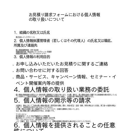
お見積り請求フォームにおける個人情報
の取り扱いについて
1. 組織の名称又は氏名
株式会社レビックグローバル
2. 個人情報保護管理者（若しくはその代理人）の氏名又は職名、
所属及び連絡先
個人情報保護管理者：中村 信太郎
保護管理者所属：株式会社レビックグローバル 管理部
​保護管理者連絡先：TEL:03-6824-9781
3. 個人情報の利用目的
お申し込みいただいたお見積りに関するご連絡
お問い合わせに対する回答
商品・サービス、キャンペーン情報、セミナー・イ
ベント開催案内等の提供
4. 個人情報の取り扱い業務の委託
個人情報の取扱業務の全部または一部を外部に業務委託する場合があります。その際、弊社は、個人情報を適切に保護できる管理体制を敷き実行している
ことを条件として委託先を厳選したうえで、機密保持契約を委託先と締結し、お客様の個人情報を厳密に管理させます。
5. 個人情報の開示等の請求
お客様は、弊社に対してご自身の個人情報の開示等（利用目的の通知、開示、内容の訂正・追加・削除、利用の停止または消去、第三者への提供の停止）
に関して、当社問合わせ窓口に申し出ることができます。
その際、弊社はお客様ご本人を確認させていただいたうえで、合理的な期間内に対応いたします。
なお、個人情報に関する弊社問合わせ先は、次の通りです。
〒105-0014
東京都港区芝 1-5-9 住友不動産芝ビル2号館4階
株式会社レビックグローバル 管理部 個人情報問い合わせ係
TEL：03-6824-9781（受付時間10:00～17:30）
※土・日曜日、祝日、年末年始、ゴールデンウイーク、夏季休業期間は翌営業日以降の対応とさせていただきます。
6. 個人情報を提供されることの任意